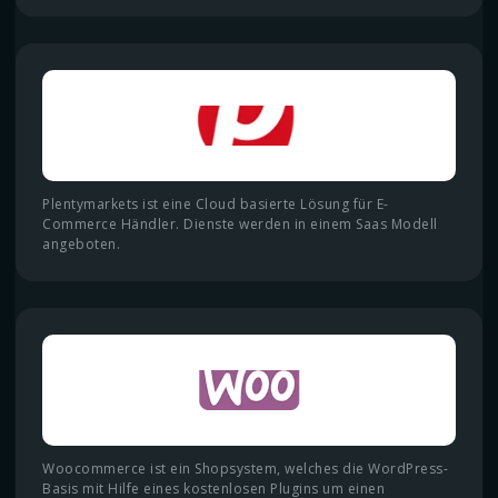
Plentymarkets ist eine Cloud basierte Lösung für E-
Commerce Händler. Dienste werden in einem Saas Modell
angeboten.
Woocommerce ist ein Shopsystem, welches die WordPress-
Basis mit Hilfe eines kostenlosen Plugins um einen